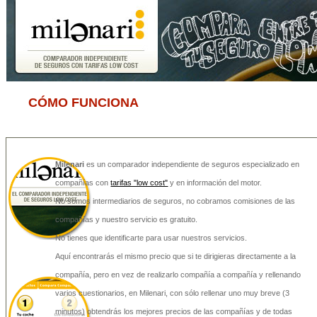
CÓMO FUNCIONA
Milenari
es un comparador independiente de seguros especializado en
compañías con
tarifas "low cost"
y en información del motor.
No somos intermediarios de seguros, no cobramos comisiones de las
compañías y nuestro servicio es gratuito.
No tienes que identificarte para usar nuestros servicios.
Aquí encontrarás el mismo precio que si te dirigieras directamente a la
compañía, pero en vez de realizarlo compañía a compañía y rellenando
varios cuestionarios, en Milenari, con sólo rellenar uno muy breve (3
minutos) obtendrás los mejores precios de las compañías y de todas