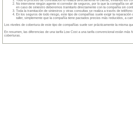
Todo el proceso de contratación lo realiza directamente el cliente, evitando los co
No interviene ningún agente ni corredor de seguros, por lo que la compañía se ah
en caso de siniestro deberemos tramitarlo directamente con la compañía sin cont
Toda la tramitación de siniestros y otras consultas se realiza a través de teléfon
En los seguros de todo riesgo, este tipo de compañías suele exigir la reparación
taller, simplemente que la compañía tiene pactados precios más reducidos, a camb
Los niveles de cobertura de este tipo de compañías suele ser prácticamente la misma qu
En resumen, las diferencias de una tarifa Low Cost a una tarifa convencional están más
coberturas.